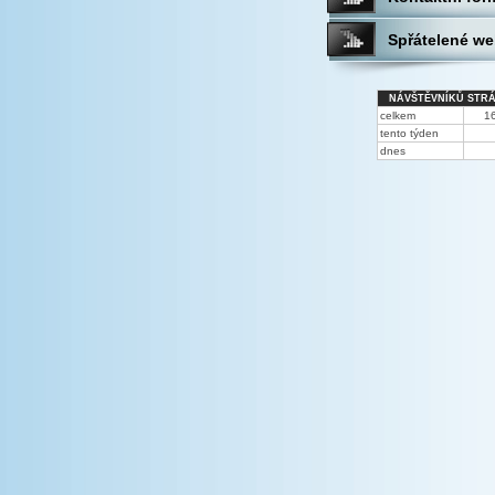
Spřátelené w
NÁVŠTĚVNÍKŮ STR
celkem
1
tento týden
dnes