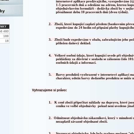
internetové aplikace prodávajícího, vyexpedováno (tj
1-5 pracovních dnů a odesláno na adresu, kterou kupu
objednávkovém formuláři - dodávka zboží by v nejkr
eby
přesáhnout dobu 10 pracovních dnů (dvou týdnů).
2.
Zboží, které kupující zaplatí předem (bankovním přev
ÁNKY
expedováno do 24 hodin od připsání platby kupujícího
66 480
188
3.
Zboží bude expedováno v obalu, zabraňujícím jeho poš
18
přiložen daňový doklad.
4.
Veškeré osobní údaje, které kupující uvede při objedná
pokládány za důvěrné v souladu se zákonem číslo 101
osobních údajů a informací.
5. Barvy produktů vyobrazené v internetové aplikaci ma
charakter, odstín barvy dodaného produktu se může ne
Vyhrazujeme si právo:
1.
K ceně zboží připočítat náklady na dopravu, které jsou
ceníku ve volbě objednávky pokud není uvedeno jina
2.
Odmítnout objednávku zákazníkovi, který v minulosti 
nezaplatil závazně objednané zboží.
3.
Stornovat objednávku, kde byla zvolena možnost "pl