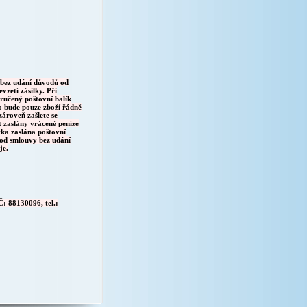
 bez udání důvodů od
zetí zásilky. Při
ručený poštovní balík
o bude pouze zboží řádně
zároveň zašlete se
 zaslány vrácené peníze
tka zaslána poštovní
 od smlouvy bez udání
je.
: 88130096, tel.: