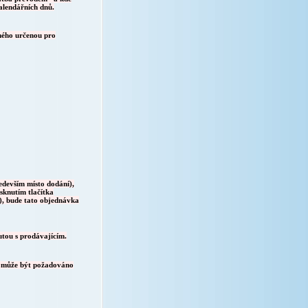
alendářních dnů.
ného určenou pro
edevším místo dodání),
sknutím tlačítka
, bude tato objednávka
utou s prodávajícím.
e, může být požadováno