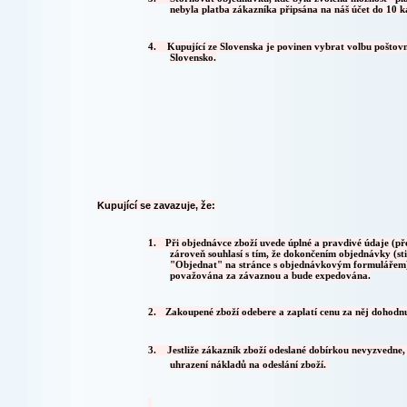
nebyla platba zákazníka připsána na náš účet do 10 k
4.
Kupující ze Slovenska je povinen vybrat volbu poštov
Slovensko.
Kupující se zavazuje, že:
1.
Při objednávce zboží uvede úplné a pravdivé údaje (př
zároveň souhlasí s tím, že dokončením objednávky (sti
"Objednat" na stránce s objednávkovým formulářem)
považována za závaznou a bude expedována.
2.
Zakoupené zboží odebere a zaplatí cenu za něj dohodn
3.
Jestliže zákazník zboží odeslané dobírkou nevyzvedn
uhrazení nákladů na odeslání zboží.