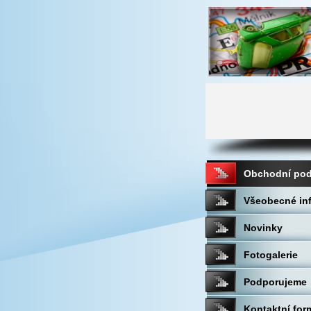
Obchodní po
Všeobecné in
Novinky
Fotogalerie
Podporujeme
Kontaktní for