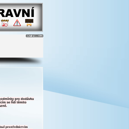
 podmínky pro dodávku
cím se řídí těmito
azné.
dnal prostřednictvím