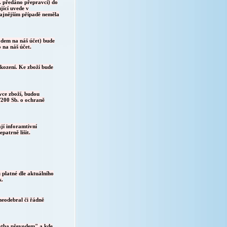
. předáno přepravci) do
jící uvede v
ajnějším případě neměla
odem na náš účet) bude
 na náš účet.
kození. Ke zboží bude
vce zboží, budou
/200 Sb. o ochraně
jí inforamtivní
patrně lišit.
 platné dle aktuálního
k.
neodebral či řádně
atba převodem" a kde