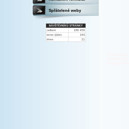
Spřátelené weby
NÁVŠTĚVNÍKŮ STRÁNKY
celkem
166 456
tento týden
164
dnes
21
S nabídkou 
pocházející
fanoušci An