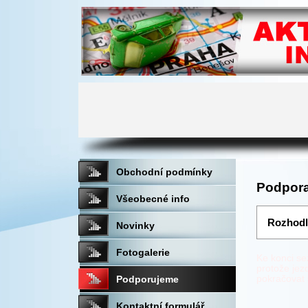
Obchodní podmínky
Podpora
Všeobecné info
Rozhodl
Novinky
Fotogalerie
Ke konci se
protože jez
Podporujeme
pokračovat s
Kontaktní formulář